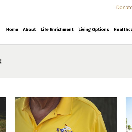
Donat
Home
About
Life Enrichment
Living Options
Healthca
t
2022 LOVEGOLF0002